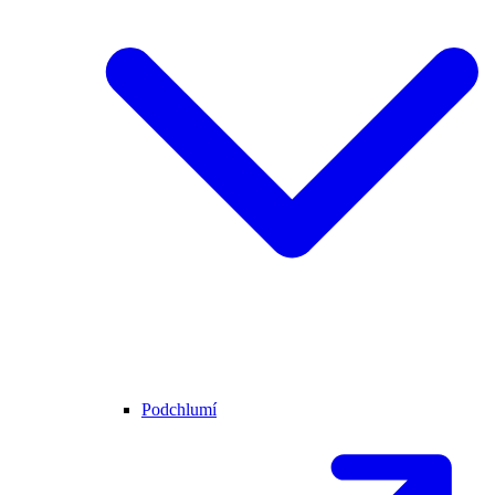
Podchlumí