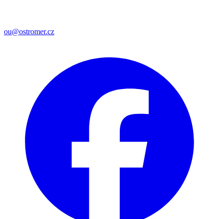
ou@ostromer.cz