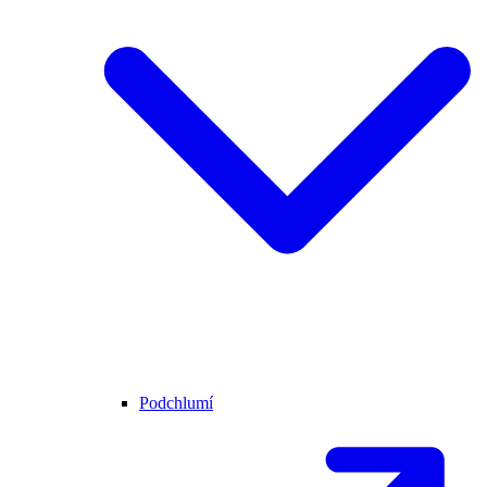
Podchlumí