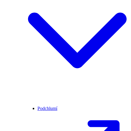
Podchlumí