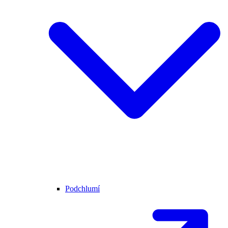
Podchlumí