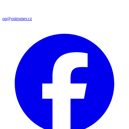
ou@ostromer.cz