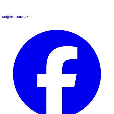
ou@ostromer.cz