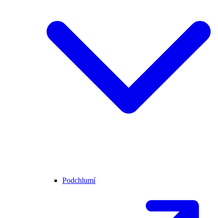
Podchlumí