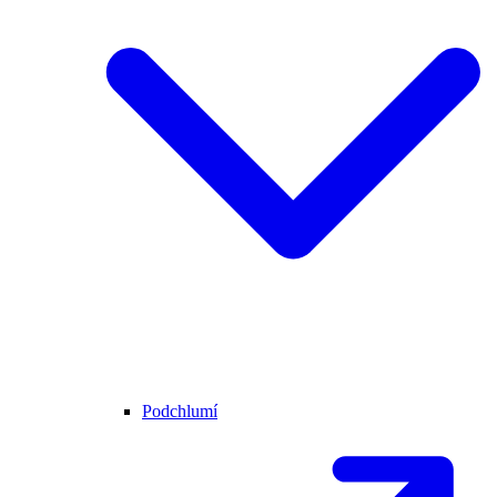
Podchlumí