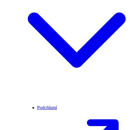
Podchlumí