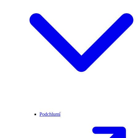
Podchlumí