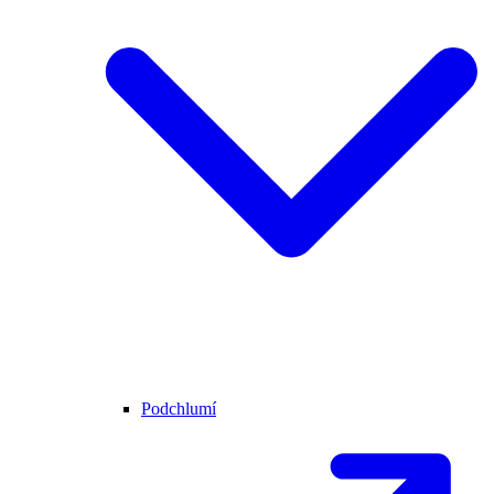
Podchlumí